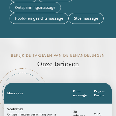
Ontspanningsmassage
Hoofd- en gezichtsmassage
Stoelmassage
BEKIJK DE TARIEVEN VAN DE BEHANDELINGEN
Onze tarieven
rouded circle
Duur
Prijs in
Massages
massage
Euro’s
Voetreflex
30
€ 35,-
Ontspanning en verlichting voor je
minuten